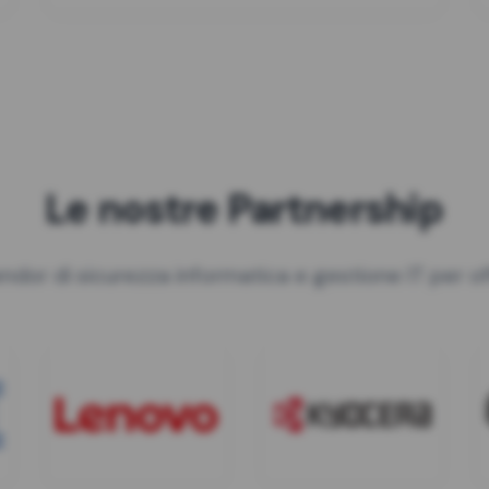
Le nostre Partnership
ndor di sicurezza informatica e gestione IT per off