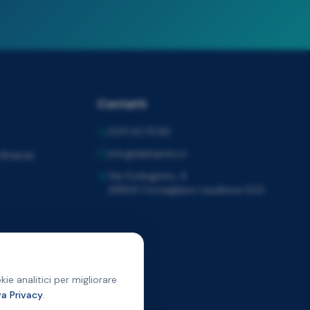
Contatti
0371.42.70.90
info@deltainfor.it
 Brianza
Via Codognino, 4
26854 Cornegliano Laudense (LO)
ie analitici per migliorare
va Privacy
.