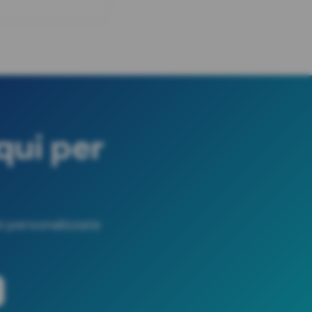
ui per
oni personalizzate