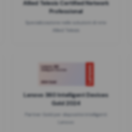
Allied Telesis Certified Network
Professional
Specializzazione nelle soluzioni di rete
Allied Telesis
Lenovo 360 Intelligent Devices
Gold 2024
Partner Gold per dispositivi intelligenti
Lenovo