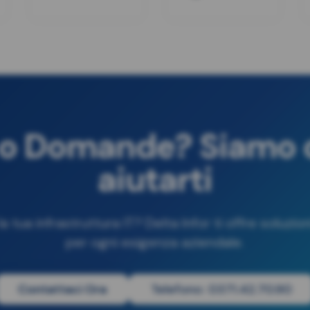
 o Domande? Siamo q
aiutarti
a tua infrastruttura IT? Delta Infor ti offre soluzi
per ogni esigenza aziendale.
Contattaci Ora
Telefono: 0371.42.70.90